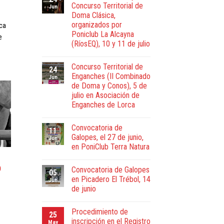
Concurso Territorial de
Jun
Doma Clásica,
organizados por
ca
Poniclub La Alcayna
e
(RíosEQ), 10 y 11 de julio
Concurso Territorial de
24
Enganches (II Combinado
Jun
de Doma y Conos), 5 de
julio en Asociación de
Enganches de Lorca
Convocatoria de
11
Galopes, el 27 de junio,
Jun
en PoniClub Terra Natura
O
Convocatoria de Galopes
05
en Picadero El Trébol, 14
Jun
de junio
Procedimiento de
25
inscripción en el Registro
May