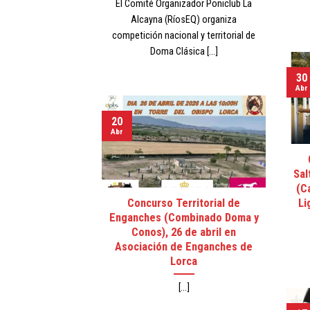
El Comité Organizador Poniclub La
Alcayna (RíosEQ) organiza
competición nacional y territorial de
Doma Clásica [...]
30
Abr
20
Abr
Sal
(C
Concurso Territorial de
Li
Enganches (Combinado Doma y
Conos), 26 de abril en
Asociación de Enganches de
Lorca
[...]