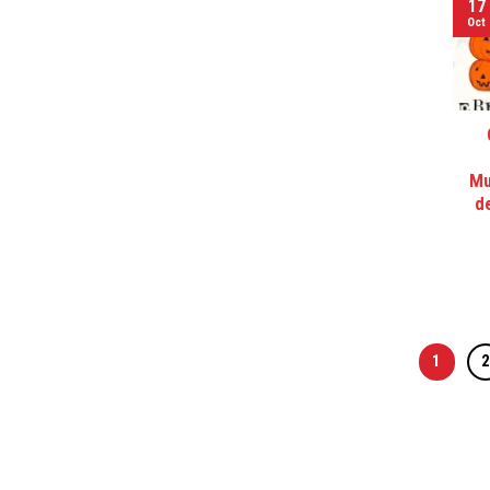
17
Oct
Mu
de
1