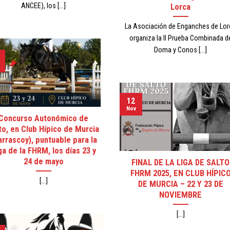
ANCEE), los [...]
Lorca
La Asociación de Enganches de Lor
organiza la II Prueba Combinada d
Doma y Conos [...]
12
Nov
Concurso Autonómico de
to, en Club Hípico de Murcia
arrascoy), puntuable para la
ga de la FHRM, los días 23 y
24 de mayo
FINAL DE LA LIGA DE SALTO
FHRM 2025, EN CLUB HÍPIC
[...]
DE MURCIA – 22 Y 23 DE
NOVIEMBRE
[...]