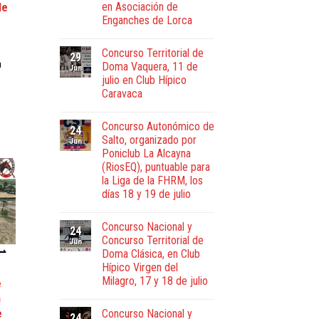
en Asociación de
le
Enganches de Lorca
Concurso Territorial de
29
a
Doma Vaquera, 11 de
Jun
julio en Club Hípico
Caravaca
Concurso Autonómico de
24
Salto, organizado por
Jun
Poniclub La Alcayna
(RiosEQ), puntuable para
la Liga de la FHRM, los
días 18 y 19 de julio
Concurso Nacional y
24
Concurso Territorial de
Jun
Doma Clásica, en Club
Hípico Virgen del
Milagro, 17 y 18 de julio
e
n
Concurso Nacional y
e
24