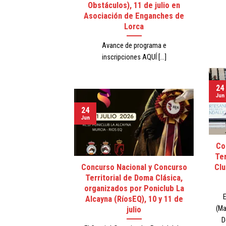
Obstáculos), 11 de julio en
Asociación de Enganches de
Lorca
Avance de programa e
inscripciones AQUÍ [...]
24
Jun
24
Jun
Co
Ter
Concurso Nacional y Concurso
Clu
Territorial de Doma Clásica,
organizados por Poniclub La
E
Alcayna (RíosEQ), 10 y 11 de
(Ma
julio
D