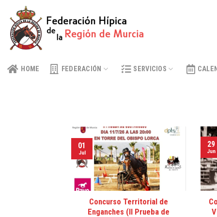
Skip
to
content
HOME
FEDERACIÓN
SERVICIOS
CALE
29
01
Jun
Jul
Concurso Territorial de
Co
Enganches (II Prueba de
V