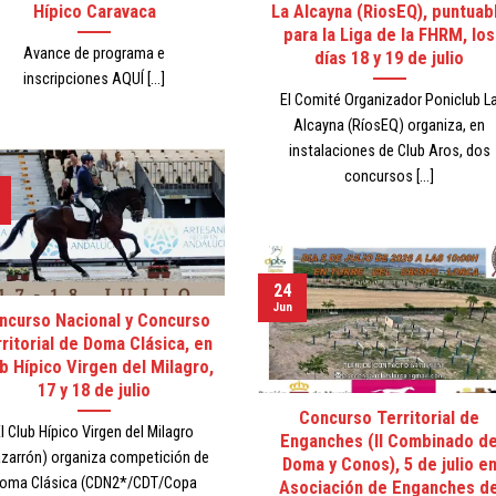
Hípico Caravaca
La Alcayna (RiosEQ), puntuab
para la Liga de la FHRM, los
Avance de programa e
días 18 y 19 de julio
inscripciones AQUÍ [...]
El Comité Organizador Poniclub L
Alcayna (RíosEQ) organiza, en
instalaciones de Club Aros, dos
concursos [...]
24
Jun
ncurso Nacional y Concurso
ritorial de Doma Clásica, en
b Hípico Virgen del Milagro,
17 y 18 de julio
Concurso Territorial de
l Club Hípico Virgen del Milagro
Enganches (II Combinado d
zarrón) organiza competición de
Doma y Conos), 5 de julio e
oma Clásica (CDN2*/CDT/Copa
Asociación de Enganches d