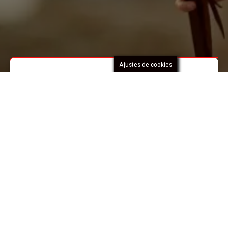
Ajustes de cookies
RFHE
La FHRM está integrada en la
Real Federación
Hípica Española
, de acuerdo con el procedimiento
y requisitos establecidos en los Estatutos de ésta,
gozando así de carácter de utilidad pública, de
conformidad con la Ley del Deporte Estatal y
representa en el territorio de la Región de Murcia a
dicha Federación Española.