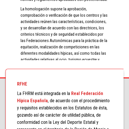
La homologación supone la aprobación,
comprobación o verificación de que los centros y las
actividades reúnen las características, condiciones,
y se desarrollan de acuerdo con las directrices, los
criterios técnicos y de seguridad establecidos por
las Federaciones Autonómicas para la práctica de la
equitación, realización de competiciones en las
diferentes modalidades hípicas, así como todas las
actividades relativas al ocio, turismo ecuestre y
formación (Anexo I).
El procedimiento para la homologación establece
categorías o niveles de calidad de los Clubes-
RFHE
Centros Ecuestres, lo que facilitará a socios y
La FHRM está integrada en la
Real Federación
usuarios disponer de un referente de calidad. A los
Hípica Española
, de acuerdo con el procedimiento
propios Clubes-Centros Ecuestres les permitirá
contar con una herramienta para la mejora continua
y requisitos establecidos en los Estatutos de ésta,
de sus actividades ordinarias.
gozando así de carácter de utilidad pública, de
conformidad con la Ley del Deporte Estatal y
ACCEDER A LA NORMATIVA