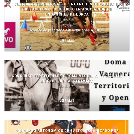
CONCURSO TERRITORIAL DE ENGANCHES (II PRUEBA DE
OBSTÁCULOS), 11 DE JULIO EN ASOCIACIÓN DE
ENGANCHES DE LORCA
01/07/2026
Avance de programa e inscripciones AQUÍ [...]
LEER MÁS
CONCURSO TERRITORIAL DE DOMA VAQUERA, 11 DE JULIO
EN CLUB HÍPICO CARAVACA
29/06/2026
LEER MÁS
CONCURSO AUTONÓMICO DE SALTO, ORGANIZADO POR