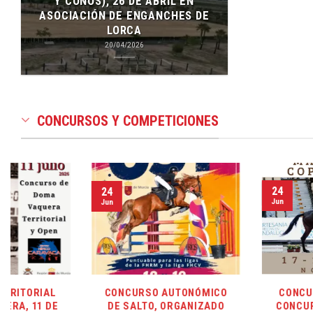
Y CONOS), 26 DE ABRIL EN
ASOCIACIÓN DE ENGANCHES DE
LORCA
20/04/2026
CONCURSOS Y COMPETICIONES
24
24
Jun
Jun
CONCURSO AUTONÓMICO
CONCURSO NACIONAL 
DE SALTO, ORGANIZADO
CONCURSO TERRITORI