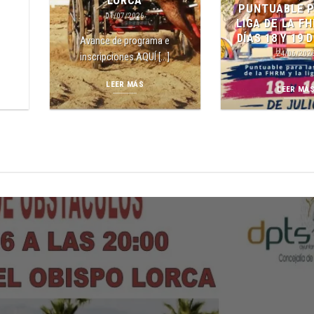
LORCA
PUNTUABLE P
01/07/2026
LIGA DE LA FH
DÍAS 18 Y 19 
Avance de programa e
24/06/202
inscripciones AQUÍ [...]
LEER MÁS
LEER MÁ