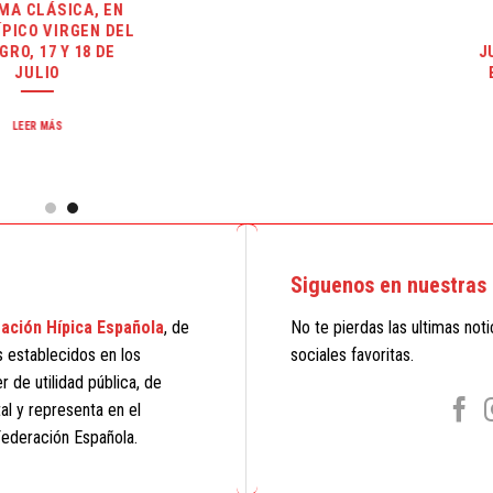
N
PRUEBA D
EL
OBSTÁCULOS), 
JULIO EN ASOCIA
ENGANCHES DE 
LEER MÁS
Siguenos en nuestras 
ación Hípica Española
, de
No te pierdas las ultimas not
s establecidos en los
sociales favoritas.
 de utilidad pública, de
al y representa en el
 Federación Española.