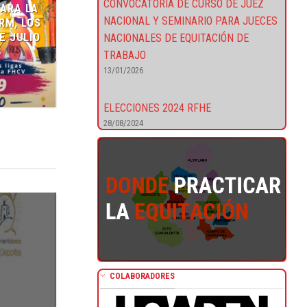
CONVOCATORIA DE CURSO DE JUEZ
ARA LA
NACIONAL Y SEMINARIO PARA JUECES
RM, LOS
DE JULIO
NACIONALES DE EQUITACIÓN DE
6
TRABAJO
13/01/2026
S
ELECCIONES 2024 RFHE
28/08/2024
COLABORADORES