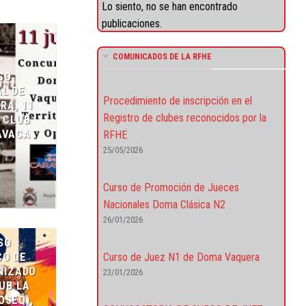
Lo siento, no se han encontrado
publicaciones.
COMUNICADOS DE LA RFHE
SO
AL DE
Procedimiento de inscripción en el
RA, 11
Registro de clubes reconocidos por la
N CLUB
AVACA
RFHE
6
25/05/2026
S
Curso de Promoción de Jueces
Nacionales Doma Clásica N2
26/01/2026
SO
O DE
Curso de Juez N1 de Doma Vaquera
NIZADO
23/01/2026
UB LA
OSEQ),