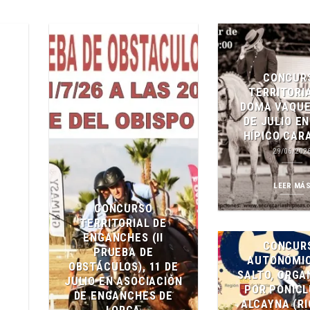
CONCUR
TERRITORI
DOMA VAQUE
DE JULIO E
HÍPICO CAR
29/06/202
LEER MÁ
CONCURSO
TERRITORIAL DE
ENGANCHES (II
CONCUR
PRUEBA DE
AUTONÓMIC
OBSTÁCULOS), 11 DE
SALTO, ORGA
JULIO EN ASOCIACIÓN
POR PONICL
DE ENGANCHES DE
ALCAYNA (RI