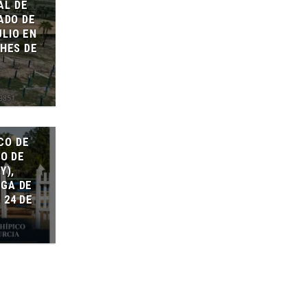
AL DE
ADO DE
ULIO EN
HES DE
CO DE
CO DE
Y),
IGA DE
 24 DE