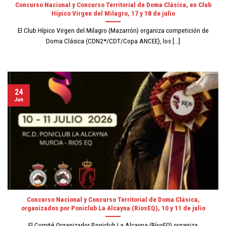
Concurso Nacional y Concurso Territorial de Doma Clásica, en Club
Hípico Virgen del Milagro, 17 y 18 de julio
El Club Hípico Virgen del Milagro (Mazarrón) organiza competición de
Doma Clásica (CDN2*/CDT/Copa ANCEE), los [...]
24
Jun
Concurso Nacional y Concurso Territorial de Doma Clásica,
organizados por Poniclub La Alcayna (RíosEQ), 10 y 11 de julio
El Comité Organizador Poniclub La Alcayna (RíosEQ) organiza