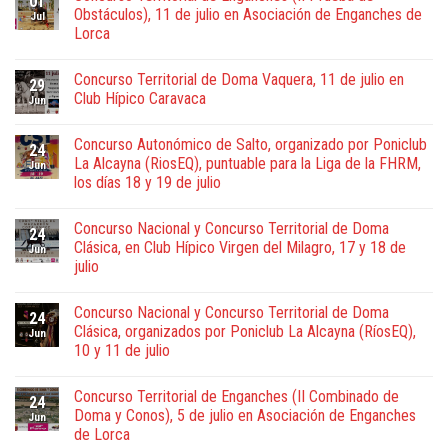
01
Obstáculos), 11 de julio en Asociación de Enganches de
Jul
Lorca
Concurso Territorial de Doma Vaquera, 11 de julio en
29
Club Hípico Caravaca
Jun
Concurso Autonómico de Salto, organizado por Poniclub
24
La Alcayna (RiosEQ), puntuable para la Liga de la FHRM,
Jun
los días 18 y 19 de julio
Concurso Nacional y Concurso Territorial de Doma
24
Clásica, en Club Hípico Virgen del Milagro, 17 y 18 de
Jun
julio
Concurso Nacional y Concurso Territorial de Doma
24
Clásica, organizados por Poniclub La Alcayna (RíosEQ),
Jun
10 y 11 de julio
Concurso Territorial de Enganches (II Combinado de
24
Doma y Conos), 5 de julio en Asociación de Enganches
Jun
de Lorca