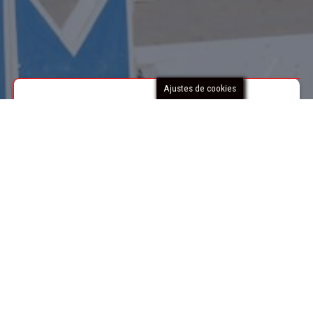
Ajustes de cookies
RFHE
La FHRM está integrada en la
Real Federación
Hípica Española
, de acuerdo con el procedimiento
y requisitos establecidos en los Estatutos de ésta,
gozando así de carácter de utilidad pública, de
conformidad con la Ley del Deporte Estatal y
representa en el territorio de la Región de Murcia a
dicha Federación Española.