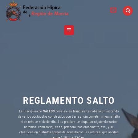
Skip
to
content
REGLAMENTO SALTO
La Disciplina de
SALTOS
consiste en franquear a caballo un recorrido
de varios obstáculos construidos con barras, sin cometer ninguna falta
ni de rehuse ni de derribo. Las pruebas se disputan siguiendo varios
baremos: contrareloj, caza, potencia, con cronómetro, etc , y se
clasifican en distintos grupos de acuerdo con las alturas, que oscilan
entre 1´10 m. y 1´60 m.