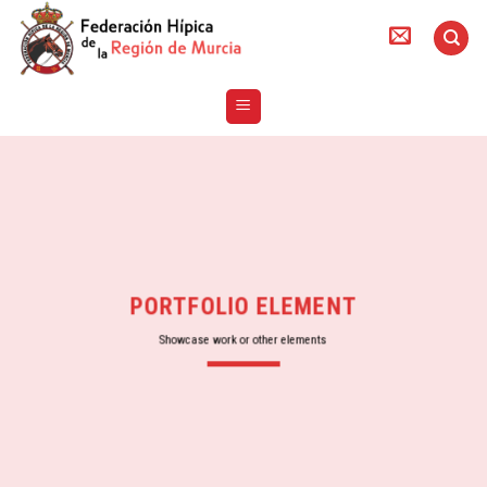
Skip
to
content
PORTFOLIO ELEMENT
Showcase work or other elements