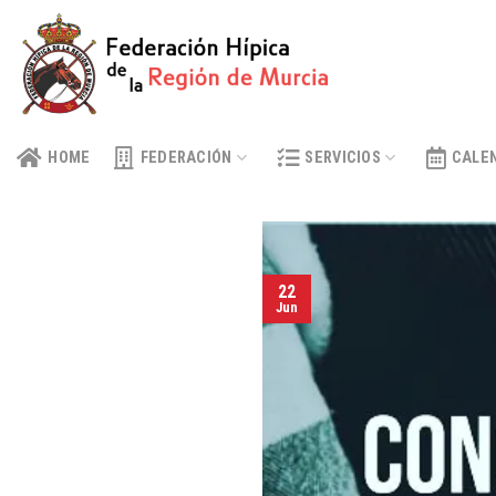
Skip
to
content
HOME
FEDERACIÓN
SERVICIOS
CALE
22
Jun