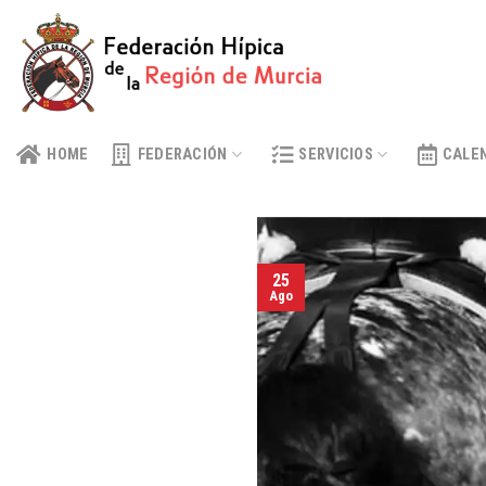
Skip
to
content
HOME
FEDERACIÓN
SERVICIOS
CALE
25
Ago