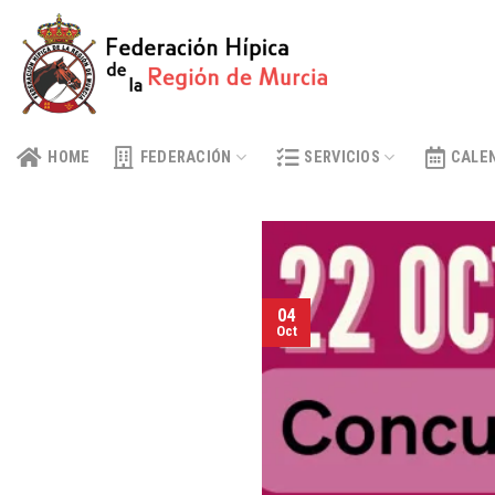
Skip
to
content
HOME
FEDERACIÓN
SERVICIOS
CALE
04
Oct