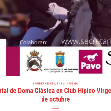
COMPETICIONES
,
FHRM INFORMA
rial de Doma Clásica en Club Hípico Virge
de octubre