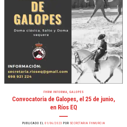
FHRM INFORMA
,
GALOPES
Convocatoria de Galopes, el 25 de junio,
en Ríos EQ
PUBLICADO EL
01/06/2023
POR
SECRETARIA FHMURCIA