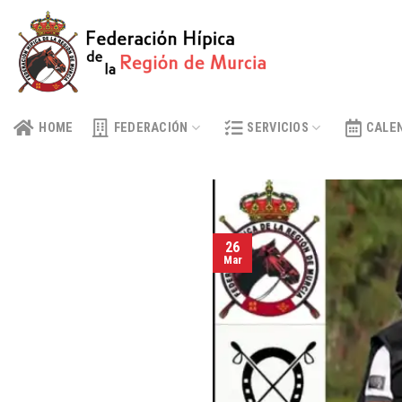
Skip
to
content
HOME
FEDERACIÓN
SERVICIOS
CALE
26
Mar