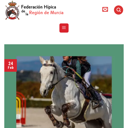
Skip
to
content
24
Feb