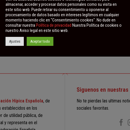
almacenar, acceder y procesar datos personales como su visita en
este sitio web. Puede retirar su consentimiento u oponerse al
procesamiento de datos basado en intereses legítimos en cualquier
momento haciendo clic en "Consentimiento cookies". No dude en
consultar nuestra
Política de privacidad
Nuestra Política de cookies o
nuestro Aviso legal en este sitio web.
DE JUEZ NACIONAL Y SEMINARIO
Ajustes
Aceptar todo
Curso d
EQUITACIÓN DE TRABAJO
Siguenos en nuestras 
ación Hípica Española
, de
No te pierdas las ultimas not
s establecidos en los
sociales favoritas.
 de utilidad pública, de
al y representa en el
 Federación Española.