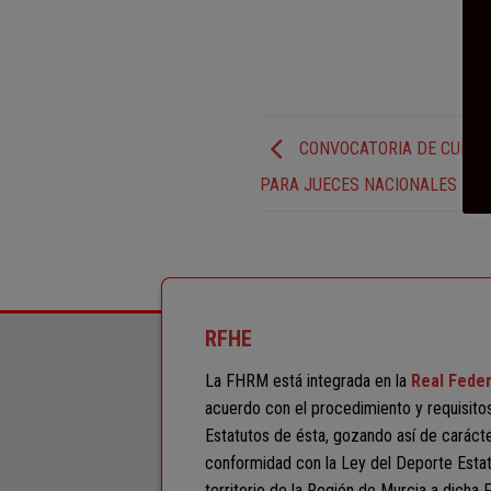
CONVOCATORIA DE CURSO 
PARA JUECES NACIONALES DE 
RFHE
La FHRM está integrada en la
Real Feder
acuerdo con el procedimiento y requisito
Estatutos de ésta, gozando así de carácter
conformidad con la Ley del Deporte Estat
territorio de la Región de Murcia a dicha