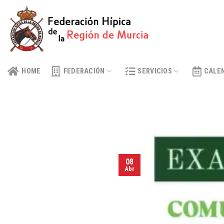
Skip
to
content
HOME
FEDERACIÓN
SERVICIOS
CALE
08
Abr