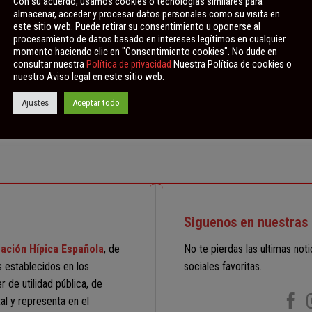
Con su acuerdo, usamos cookies o tecnologías similares para
almacenar, acceder y procesar datos personales como su visita en
este sitio web. Puede retirar su consentimiento u oponerse al
procesamiento de datos basado en intereses legítimos en cualquier
momento haciendo clic en "Consentimiento cookies". No dude en
consultar nuestra
Política de privacidad
Nuestra Política de cookies o
nuestro Aviso legal en este sitio web.
 Escuela de Equitación Antonio
Ajustes
Aceptar todo
Convocatoria de Galopes en Pic
Siguenos en nuestras 
ación Hípica Española
, de
No te pierdas las ultimas not
s establecidos en los
sociales favoritas.
 de utilidad pública, de
al y representa en el